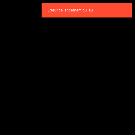
Erreur de lancement du jeu