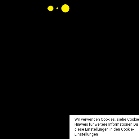
Wir verwenden Cookies, siehe
Cookie
Hinweis
für weitere Informationen Du
diese Einstellungen in den
Cookie-
Einstellungen