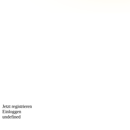
Jetzt registrieren
Einloggen
undefined