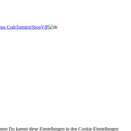
nus Crab
Turniere
Shop
VIP
onen Du kannst diese Einstellungen in den
Cookie-Einstellungen