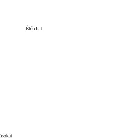
Élő chat
tásokat