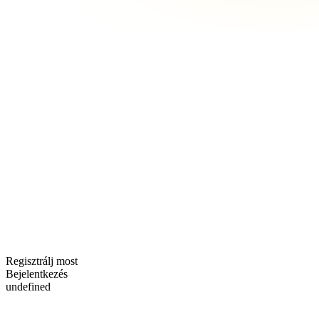
Regisztrálj most
Bejelentkezés
undefined