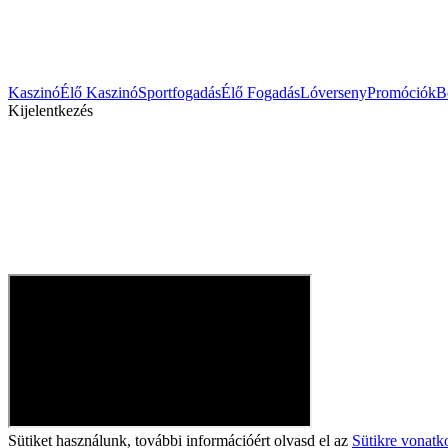
Kaszinó
Élő Kaszinó
Sportfogadás
Élő Fogadás
Lóverseny
Promóciók
B
Kijelentkezés
Sütiket használunk, további információért olvasd el az
Sütikre vonatk