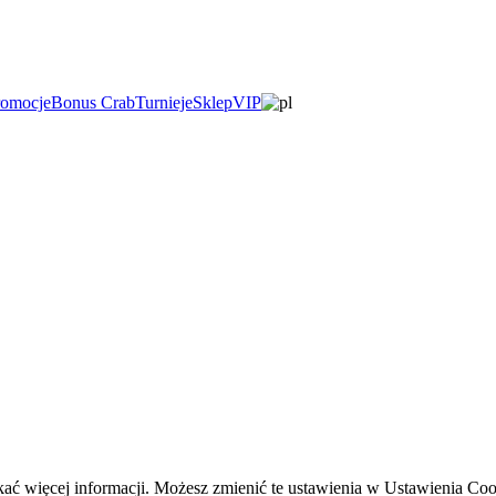
romocje
Bonus Crab
Turnieje
Sklep
VIP
ać więcej informacji. Możesz zmienić te ustawienia w
Ustawienia Coo