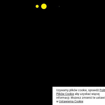
Używamy plików cookie, sprawdź
Poli
Plików Cookie
aby uzyskać więcej
informacji. Możesz zmienić te ustawi
w
Ustawienia Cookie