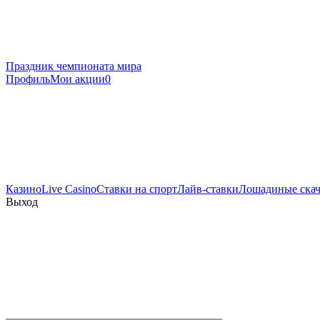
Праздник чемпионата мира
Профиль
Мои акции
0
Казино
Live Casino
Ставки на спорт
Лайв-ставки
Лошадиные ска
Выход