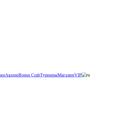
чки
Акции
Bonus Crab
Турниры
Магазин
VIP