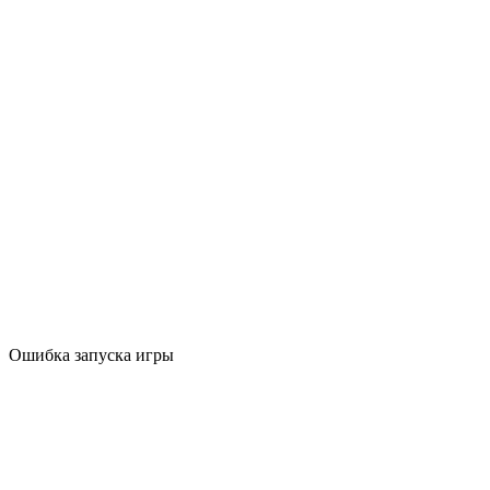
Ошибка запуска игры