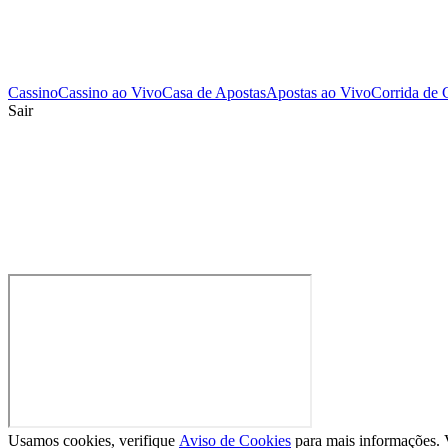
Cassino
Cassino ao Vivo
Casa de Apostas
Apostas ao Vivo
Corrida de 
Sair
Usamos cookies, verifique
Aviso de Cookies
para mais informações. 