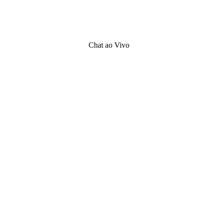
Chat ao Vivo