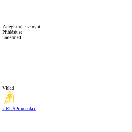
Zaregistrujte se nyní
Přihlásit se
undefined
Vklad
URUS
Promoakce