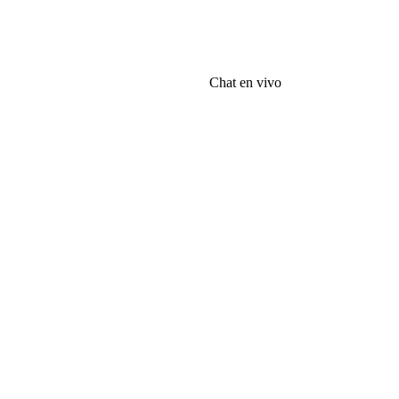
Chat en vivo