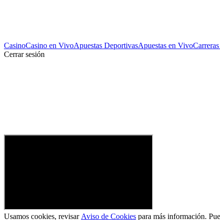
Casino
Casino en Vivo
Apuestas Deportivas
Apuestas en Vivo
Carreras
Cerrar sesión
Usamos cookies, revisar
Aviso de Cookies
para más información. Pue