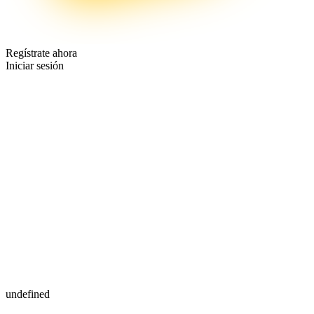
Regístrate ahora
Iniciar sesión
undefined