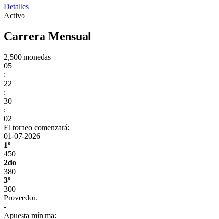
Detalles
Activo
Carrera Mensual
2,500
monedas
05
:
22
:
30
:
02
El torneo comenzará:
01-07-2026
1º
450
2do
380
3º
300
Proveedor:
-
Apuesta mínima: