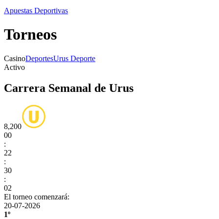
Apuestas Deportivas
Torneos
Casino
Deportes
Urus Deporte
Activo
Carrera Semanal de Urus
8,200
00
:
22
:
30
:
02
El torneo comenzará:
20-07-2026
1º