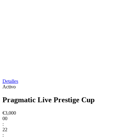
Detalles
Activo
Pragmatic Live Prestige Cup
€3,000
00
:
22
: