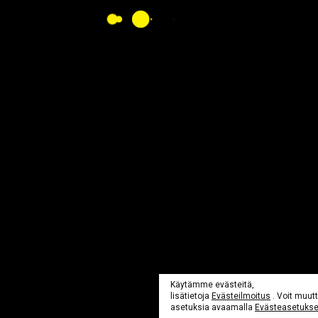
Käytämme evästeitä,
lisätietoja
Evästeilmoitus
. Voit muut
asetuksia avaamalla
Evästeasetukse