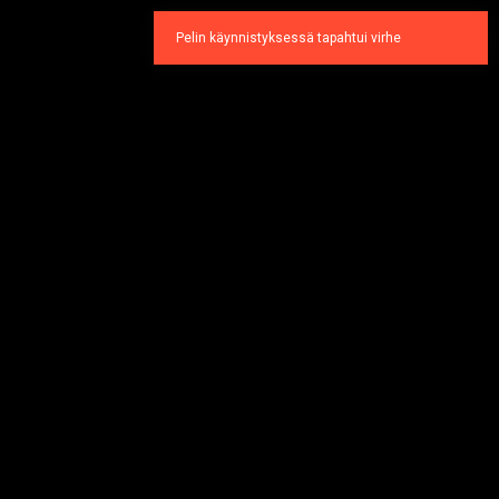
Pelin käynnistyksessä tapahtui virhe