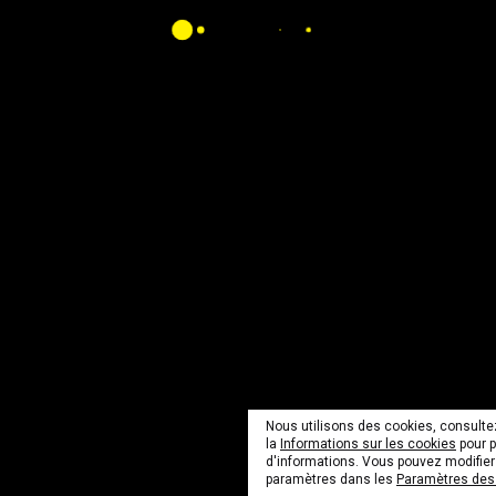
Nous utilisons des cookies, consulte
la
Informations sur les cookies
pour p
d'informations. Vous pouvez modifier
paramètres dans les
Paramètres des