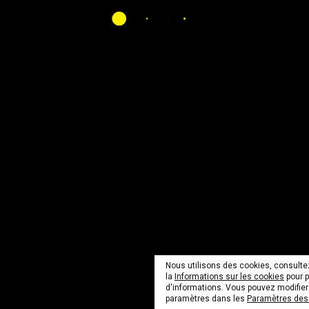
Nous utilisons des cookies, consulte
la
Informations sur les cookies
pour p
d'informations. Vous pouvez modifier
paramètres dans les
Paramètres des