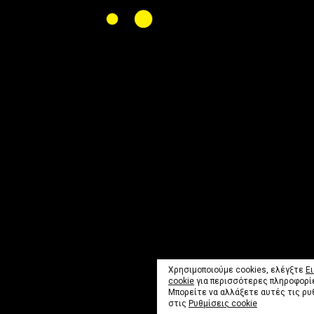
α
Χρησιμοποιούμε cookies, ελέγξτε
Ε
cookie
για περισσότερες πληροφορί
Μπορείτε να αλλάξετε αυτές τις ρυ
στις
Ρυθμίσεις cookie