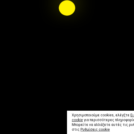
α
Χρησιμοποιούμε cookies, ελέγξτε
Ε
cookie
για περισσότερες πληροφορί
Μπορείτε να αλλάξετε αυτές τις ρυ
στις
Ρυθμίσεις cookie