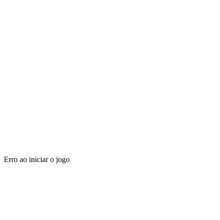
Erro ao iniciar o jogo