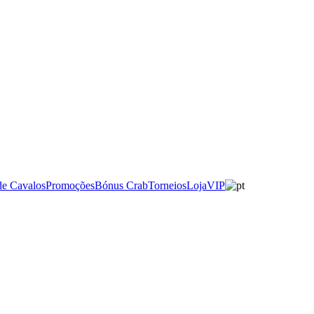
de Cavalos
Promoções
Bónus Crab
Torneios
Loja
VIP