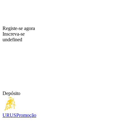
Registe-se agora
Inscreva-se
undefined
Depósito
URUS
Promoção