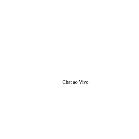
Chat ao Vivo