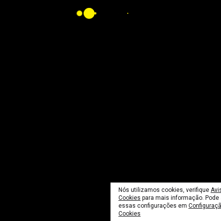
Nós utilizamos cookies, verifique
Avi
Cookies
para mais informação. Pode 
essas configurações em
Configuraç
Cookies