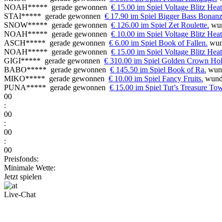
NOAH*****
gerade gewonnen
€ 15.00 im Spiel Voltage Blitz Hea
STAI*****
gerade gewonnen
€ 17.90 im Spiel Bigger Bass Bonanz
SNOW*****
gerade gewonnen
€ 126.00 im Spiel Zet Roulette.
wun
NOAH*****
gerade gewonnen
€ 10.00 im Spiel Voltage Blitz Hea
ASCH*****
gerade gewonnen
€ 6.00 im Spiel Book of Fallen.
wun
NOAH*****
gerade gewonnen
€ 15.00 im Spiel Voltage Blitz Hea
GIGI*****
gerade gewonnen
€ 310.00 im Spiel Golden Crown Hol
BABO*****
gerade gewonnen
€ 145.50 im Spiel Book of Ra.
wund
MIKO*****
gerade gewonnen
€ 10.00 im Spiel Fancy Fruits.
wund
PUNA*****
gerade gewonnen
€ 15.00 im Spiel Tut’s Treasure Tow
00
:
00
:
00
:
00
Preisfonds:
Minimale Wette:
Jetzt spielen
Live-Chat