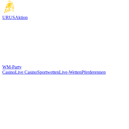
URUS
Aktion
WM-Party
Casino
Live Casino
Sportwetten
Live-Wetten
Pferderennen