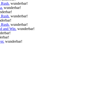
t Rush.
wunderbar!
a.
wunderbar!
derbar!
t Rush.
wunderbar!
derbar!
t Rush.
wunderbar!
d and Win.
wunderbar!
erbar!
erbar!
er.
wunderbar!