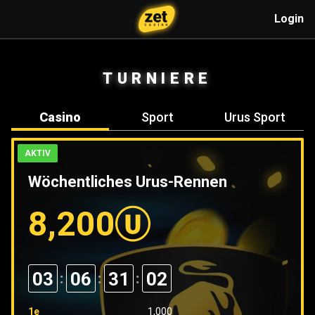
Login
TURNIERE
Casino
Sport
Urus Sport
AKTIV
Wöchentliches Urus-Rennen
8,200
03
06
31
02
:
:
:
1e
1,000