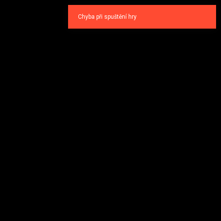
Chyba při spuštění hry