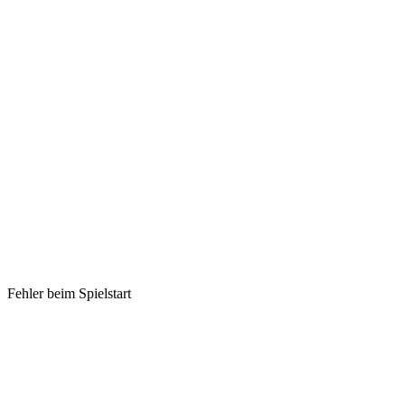
Fehler beim Spielstart