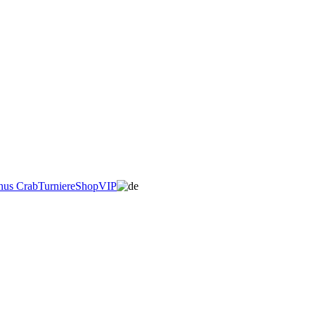
nus Crab
Turniere
Shop
VIP