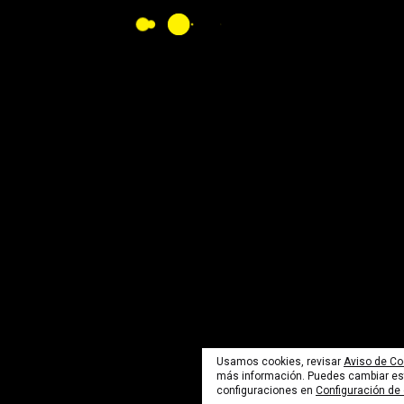
Usamos cookies, revisar
Aviso de Co
más información. Puedes cambiar es
configuraciones en
Configuración de