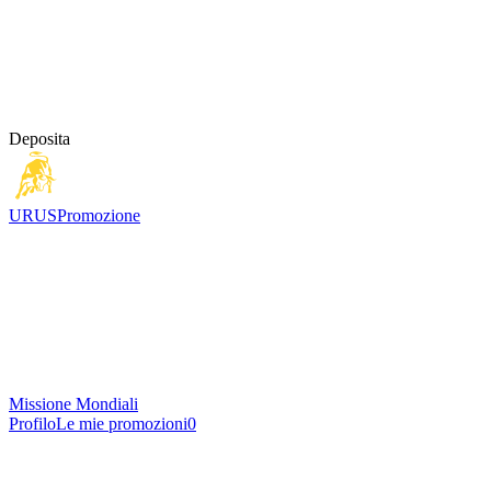
Deposita
URUS
Promozione
Missione Mondiali
Profilo
Le mie promozioni
0