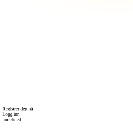
Registrer deg nå
Logg inn
undefined