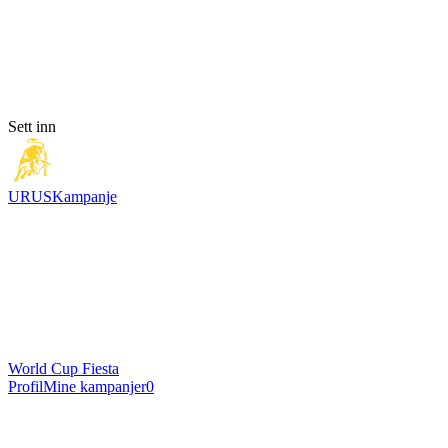
Sett inn
URUS
Kampanje
World Cup Fiesta
Profil
Mine kampanjer
0